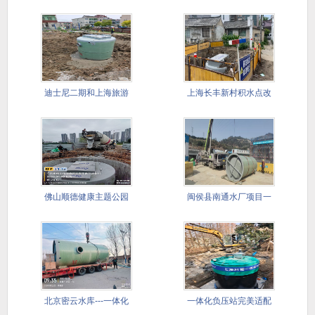
迪士尼二期和上海旅游
上海长丰新村积水点改
国际度假
造工程
佛山顺德健康主题公园
闽侯县南通水厂项目一
项目顺利
体化泵站
北京密云水库---一体化
一体化负压站完美适配